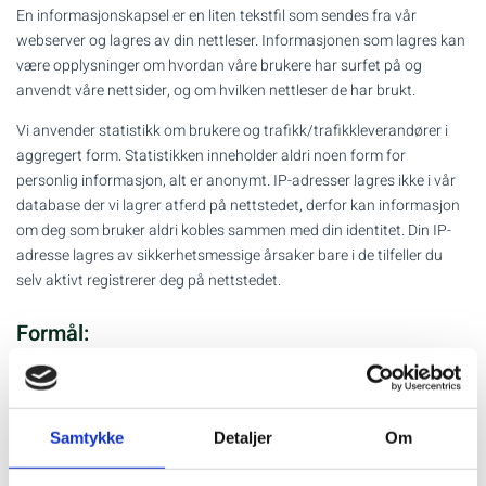
En informasjonskapsel er en liten tekstfil som sendes fra vår
webserver og lagres av din nettleser. Informasjonen som lagres kan
være opplysninger om hvordan våre brukere har surfet på og
anvendt våre nettsider, og om hvilken nettleser de har brukt.
Vi anvender statistikk om brukere og trafikk/trafikkleverandører i
aggregert form. Statistikken inneholder aldri noen form for
personlig informasjon, alt er anonymt. IP-adresser lagres ikke i vår
database der vi lagrer atferd på nettstedet, derfor kan informasjon
om deg som bruker aldri kobles sammen med din identitet. Din IP-
adresse lagres av sikkerhetsmessige årsaker bare i de tilfeller du
selv aktivt registrerer deg på nettstedet.
Formål:
Utvikle og forbedre nettstedet gjennom å forstå hvordan det
anvendes.
Samtykke
Detaljer
Om
Beregne og rapportere brukerantall og trafikk.
Gjøre det lettere for deg å navigere på nettstedet.