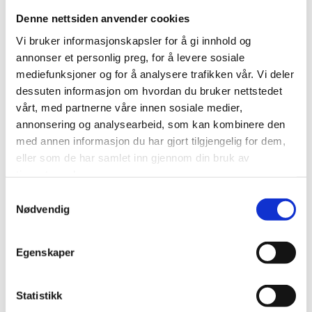
Denne nettsiden anvender cookies
Gjøre det mulig for systemet å kjenne igjen faste brukere for å
kunne tilpasse tjenestene.
Vi bruker informasjonskapsler for å gi innhold og
annonser et personlig preg, for å levere sosiale
Iblant anvender vi tredjepartsinformasjonskapsler fra andre
mediefunksjoner og for å analysere trafikken vår. Vi deler
firma for å gjøre markedsundersøkelser og trafikkmålinger,
dessuten informasjon om hvordan du bruker nettstedet
og for å forbedre funksjonaliteten på nettstedet.
vårt, med partnerne våre innen sosiale medier,
annonsering og analysearbeid, som kan kombinere den
Slik forhindrer du at informasjonskapsler
med annen informasjon du har gjort tilgjengelig for dem,
lagres
eller som de har samlet inn gjennom din bruk av
tjenestene deres.
Du kan slette informasjonskapsler fra din harddisk når som helst,
men dette gjør at dine personlige innstillinger forsvinner. Du kan
Samtykkevalg
Nødvendig
også endre innstillingene i din nettleser slik at den ikke tillater at
informasjonskapsler lagres på din harddisk. Dette gir imidlertid
dårligere funksjonalitet på visse websider, kan forhindre tilgang til
Egenskaper
medlemssider og gjøre at deler av innhold og enkelte funksjoner ikke
blir tilgjengelige.
Statistikk
Hvis du ikke ønsker å bli sporet av Google Analytics kan dette