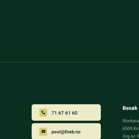
Besøk 
71 67 61 60
Storkaia
6509 Kr
post@fireb.no
Org.nr: 