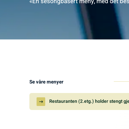
«En sesongbasert meny, med det beste
Se våre menyer
Restauranten (2.etg.) holder stengt