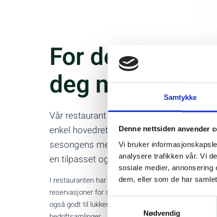
For deg som vil
deg ned og nyt
Samtykke
Vår restaurant i 2. Etasje er stedet for de
enkel hovedrett, forrett eller dessert, eller
Denne nettsiden anvender c
sesongens meny på inntil 6 retter. Gjern
Vi bruker informasjonskapsler
analysere trafikken vår. Vi 
en tilpasset og spennende vinmeny.
sosiale medier, annonsering 
I restauranten har vi sitteplasser til 62 gjester. Vi tar
dem, eller som de har samlet
reservasjoner for større grupper for lunsj. Lokalet ha
Samtykkevalg
også godt til lukkede selskap som jubileum, minnesa
Nødvendig
bedriftsamlinger.