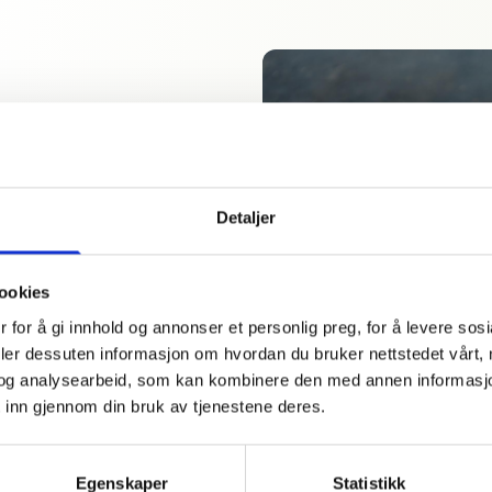
 sette
e
Detaljer
g som vil nyte en
 la deg forføre av
ookies
e akkompagnert av
 for å gi innhold og annonser et personlig preg, for å levere sos
deler dessuten informasjon om hvordan du bruker nettstedet vårt,
og analysearbeid, som kan kombinere den med annen informasjon d
 gjerne i mot
 inn gjennom din bruk av tjenestene deres.
r heis og egner seg
mvær, dåp eller
Egenskaper
Statistikk