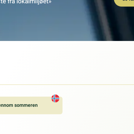
 fra lokalmiljøet»
 gjennom sommeren