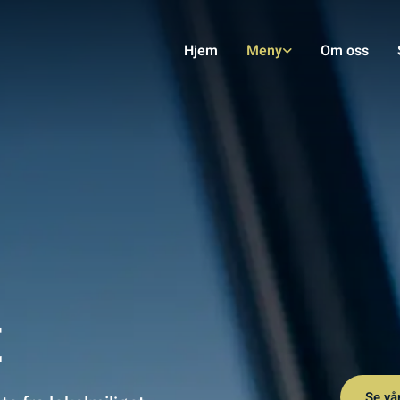
Hjem
Meny
Om oss
t
Se vå